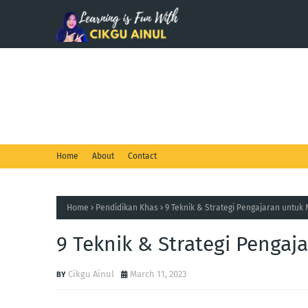
Home
Profil Diri Cikgu Ainul
Aplikasi Interaktif
Kejayaan & Pencapaian
Inovasi
Kemahiran Man
Home
About
Contact
Home
Pendidikan Khas
9 Teknik & Strategi Pengajaran untuk M
9 Teknik & Strategi Pengaj
Cikgu Ainul
March 11, 2023