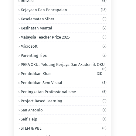
Inovasi
(5)
Kejayaan Dan Pencapaian
(18)
Keselamatan Siber
(3)
Kesihatan Mental
(2)
Malaysia Teacher Prize 2025
(3)
Microsoft
(2)
Parenting Tips
(3)
PEKA OKU: Peluang Kerjaya Dan Akademik OKU
(6)
Pendidikan Khas
(33)
Pendidikan Seni Visual
(8)
Peningkatan Professionalisme
(5)
Project Based Learning
(3)
San Antonio
(1)
Self-Help
(1)
STEM & PBL
(6)