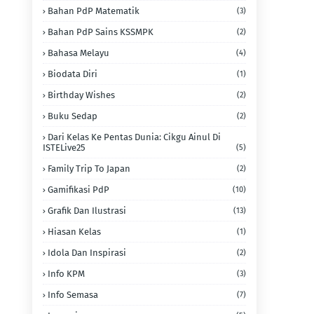
Bahan PdP Matematik
(3)
Bahan PdP Sains KSSMPK
(2)
Bahasa Melayu
(4)
Biodata Diri
(1)
Birthday Wishes
(2)
Buku Sedap
(2)
Dari Kelas Ke Pentas Dunia: Cikgu Ainul Di
ISTELive25
(5)
Family Trip To Japan
(2)
Gamifikasi PdP
(10)
Grafik Dan Ilustrasi
(13)
Hiasan Kelas
(1)
Idola Dan Inspirasi
(2)
Info KPM
(3)
Info Semasa
(7)