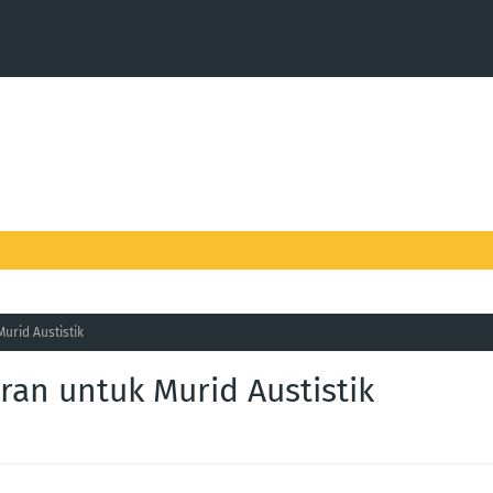
Gamifikasi
Bahan PdP STEM
Tutorial
Pendidikan Khas
ipulatif
Bahan Digital PdPc
Tips Travel
Kesihatan Menta
urid Austistik
aran untuk Murid Austistik