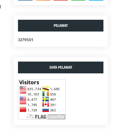
 
PELAWAT
3
2
7
9
5
0
1
DATA PELAWAT