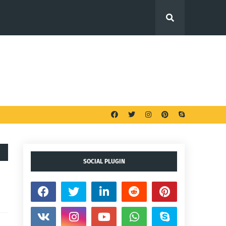
Bahan PdP B.Inggeris
Project Based Learning
l
Keselamatan Siber
SOCIAL PLUGIN